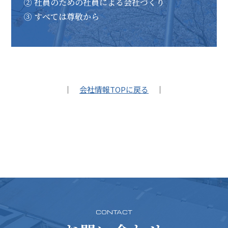
② 社員のための社員による会社づくり
③ すべては尊敬から
｜
会社情報TOPに戻る
｜
CONTACT